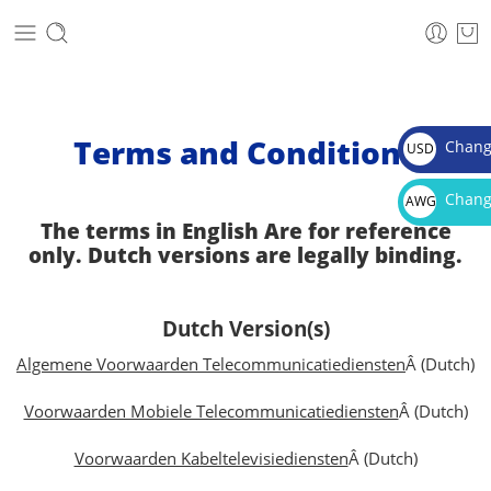
Terms and Conditions
Chang
USD
$
Chang
AWG
The terms in English Are for reference
Afl.
only. Dutch versions are legally binding.
Dutch Version(s)
Algemene Voorwaarden Telecommunicatiediensten
Â (Dutch)
Voorwaarden Mobiele Telecommunicatiediensten
Â (Dutch)
Voorwaarden Kabeltelevisiediensten
Â (Dutch)